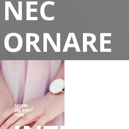
NEC
ORNARE
MI
MORBI
VEL ERAT
NON